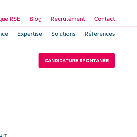
ique RSE
Blog
Recrutement
Contact
vigation
nce
Expertise
Solutions
Références
incipale
CANDIDATURE SPONTANÉE
UIT