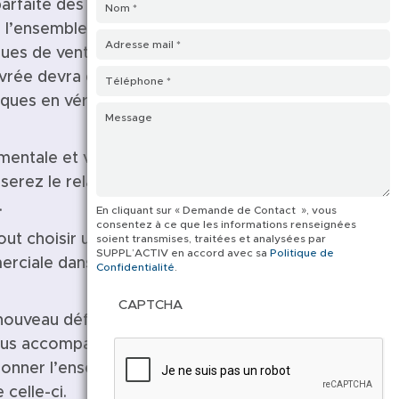
arfaite des marques et de
l’ensemble de l’équipe sur les
iques de vente et les plans
ivrée devra donner envie à
rques en véritable force de
mentale et votre expertise de
serez le relai indispensable
.
En cliquant sur « Demande de Contact », vous
consentez à ce que les informations renseignées
out choisir une agence
soient transmises, traitées et analysées par
SUPPL’ACTIV en accord avec sa
Politique de
rciale dans les univers de la
Confidentialité
.
CAPTCHA
nouveau défi. Venez-le
ous accompagnerons tout au
 donner l’ensemble des moyens
 celle-ci.