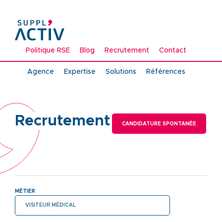
Aller
au
contenu
principal
Politique RSE
Blog
Recrutement
Contact
Navigation
Agence
Expertise
Solutions
Références
principale
Recrutement
CANDIDATURE SPONTANÉE
MÉTIER