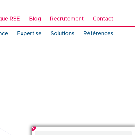
ique RSE
Blog
Recrutement
Contact
vigation
nce
Expertise
Solutions
Références
incipale