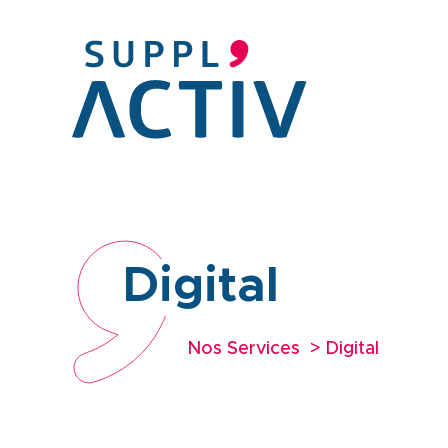
Aller
au
contenu
principal
Digital
Nos Services
Digital